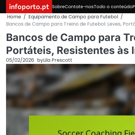
Skip
infoporto.pt
Sobre
Contate-nos
Todo o conteúdo
P
to
Home
Equipamento de Campo para Futebol
content
Bancos de Campo para Treino de Futebol: Leves, Portá
Bancos de Campo para Tre
Portáteis, Resistentes às
05/02/2026
by
Lila Prescott