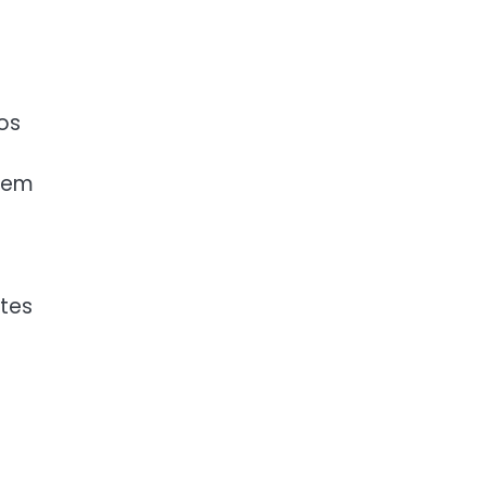
 os
ugem
tes